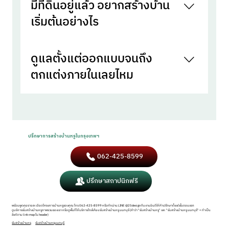
มีที่ดินอยู่แล้ว อยากสร้างบ้าน
ที่มีที่ดินสำหรับสร้างบ้านใหม่ เช่น โซนสายไหม-
รามอินทรา-วัชรพล โซนบางนา-ลาดกระบัง-ร่ม
เริ่มต้นอย่างไร
เกล้า โซนพระราม 2-บางขุนเทียน และโซนประเวศ-
สวนหลวง-กรุงเทพกรีฑา
เริ่มจากพูดคุยความต้องการและเข้าดูที่ดินจริง
ดูแลตั้งแต่ออกแบบจนถึง
เพื่อประเมินแนวทางการออกแบบที่เหมาะกับแปลง
ที่ดิน ทิศทางแดดลม และไลฟ์สไตล์ของครอบครัว
ตกแต่งภายในเลยไหม
จากนั้นจึงพัฒนาแบบบ้านร่วมกัน
ใช่ เราดูแลครบตั้งแต่ออกแบบสถาปัตยกรรม
ก่อสร้าง ตกแต่งภายใน ไปจนถึงเฟอร์นิเจอร์บิลท์
อิน ในทีมเดียว เพื่อให้บ้านทั้งหลังมีดีไซน์ที่ต่อเนื่อง
กัน
ปรึกษาการสร้างบ้านหรูในกรุงเทพฯ
062-425-8599
ปรึกษาสถาปนิกฟรี
พร้อมพูดคุยรายละเอียดโครงการบ้านหรูของคุณ โทร 062-425-8599 หรือทักผ่าน LINE @25design ทีมงานยินดีให้คำปรึกษาตั้งแต่ขั้นตอนแรก
ดูบริการรับสร้างบ้านหรูภาพรวมของเรา หรือดูพื้นที่ให้บริการใกล้เคียง รับสร้างบ้านหรู นนทบุรี (คำว่า "รับสร้างบ้านหรู" และ "รับสร้างบ้านหรู นนทบุรี" = ทำเป็น
ลิงก์ตาม link-map ใน header)
รับสร้างบ้านหรู
รับสร้างบ้านหรูนนทบุรี