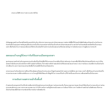
งานระบบไฟฟ้า ประปา และระบบสมาร์ทโฮม
25Design ดูแลบ้านหนึ่งหลังตั้งแต่ต้นจนจบในทีมเดียว เริ่มจากการออกแบบสถาปัตยกรรมและวางผังการใช้พื้นที่ให้ตรงกับไลฟ์สไตล์ของเจ้าของบ้าน ต่อด้วยงาน
ก่อสร้างที่ควบคุมคุณภาพวัสดุและฝีมือช่าง จากนั้นเป็นงานตกแต่งภายในที่ต่อเนื่องกับสถาปัตยกรรมของบ้าน และปิดท้ายด้วยเฟอร์นิเจอร์บิลท์อินที่ออกแบบ
เฉพาะพื้นที่แต่ละห้อง การรวมทุกขั้นตอนไว้ในทีมเดียวช่วยให้บ้านมีความต่อเนื่องของงานดีไซน์และลดปัญหาการส่งต่องานระหว่างผู้รับเหมาหลายเจ้า
ออกแบบบ้านหรูให้เหมาะกับที่ดินชานเมืองกรุงเทพฯ
จุดเด่นของการสร้างบ้านในกรุงเทพฯ ชานเมืองคือที่ดินที่ยังมีพื้นที่ให้ออกแบบบ้านหลังใหม่ได้อย่างยืดหยุ่น ต่างจากพื้นที่ชั้นในที่ข้อจำกัดของที่ดินมีมากกว่า ที่ดิน
แปลงกว้างในโซนชานเมืองเปิดโอกาสให้วางผังบ้านได้อิสระ ทั้งการจัดวางทิศทางของตัวบ้านให้รับแดดและลมอย่างเหมาะสม การเว้นระยะร่นเพื่อความเป็นส่วนตัว
จากเพื่อนบ้าน และการออกแบบสวนหรือพื้นที่กลางแจ้งให้เป็นส่วนหนึ่งของบ้าน
เราออกแบบบ้านโดยเริ่มจากการศึกษาที่ดินจริงของเจ้าของบ้านก่อนเสมอ ทั้งรูปร่างแปลง ทิศทางแดด ระดับพื้นดิน และการระบายน้ำ เพื่อให้แบบบ้านตอบโจทย์ทั้ง
ความสวยงามและการใช้งานจริงในระยะยาว บ้านหรูที่ดีจึงไม่ใช่แบบสำเร็จรูปที่นำมาวางบนที่ดินใด ๆ ก็ได้ แต่เป็นแบบที่ออกมาเพื่อแปลงที่ดินนั้นโดยเฉพาะ
การเดินทางและการเข้าถึงพื้นที่
ทำเลชานเมืองกรุงเทพฯ ที่เราให้บริการเชื่อมต่อกับโครงข่ายถนนสายหลักและทางด่วนหลายเส้น ทั้งถนนวงแหวนกาญจนาภิเษกที่เชื่อมโซนต่าง ๆ รอบเมือง ทางด่วน
สายฉลองรัช ถนนบางนา-ตราด และถนนพระราม 2 ทำให้การเดินทางเข้าสู่ใจกลางเมืองและระหว่างโซนทำได้สะดวก การเลือกทำเลสร้างบ้านจึงพิจารณาทั้งความ
เป็นส่วนตัวของพื้นที่และความคล่องตัวในการเดินทางไปพร้อมกัน