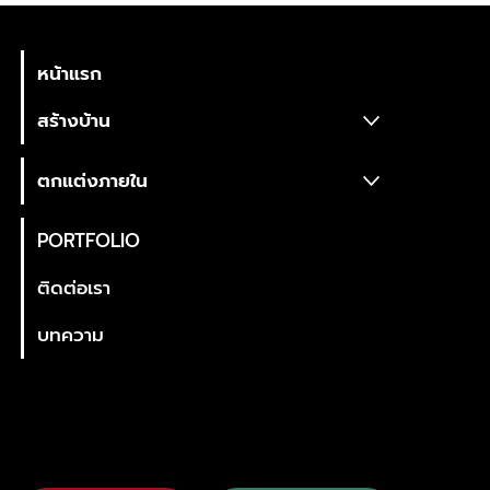
TWENTYFIVEDESIGN
CO., LTD.
หน้าแรก
สร้างบ้าน
ตกแต่งภายใน
PORTFOLIO
ติดต่อเรา
บทความ
ที่อยู่บริษัท
25Design Co., Ltd. บริษัทสร้างบ้านหรู
ออกแบบตกแต่งภายใน ครบวงจร
288/19 nirvana@work ลาดพร้าว-เกษตรนวมินทร์ ถนนประเสริฐมนูกิจ แขวงนวมินทร์. เขตบึงกุ่ม กรุงเทพมหานคร 10230
Contact