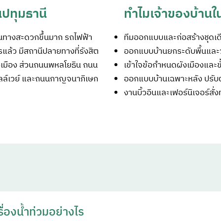
นปทุมธานี
ทำไมเจ้าของบ้านใ
ินทางสะดวกขึ้นมาก รถไฟฟ้า
ทีมออกแบบและก่อสร้างชุดเด
ารแล้ว มีสถานีปลายทางที่รังสิต
ออกแบบบ้านยกระดับพื้นและวา
งเมือง ส่วนถนนพหลโยธิน ถนน
เข้าใจข้อกำหนดผังเมืองและข
ลล์เวย์ และถนนกาญจนาภิเษก
ออกแบบบ้านเฉพาะหลัง ปรับตาม
งานบิ้วอินและเฟอร์นิเจอร์สั
ื่องน้ำท่วมอย่างไร