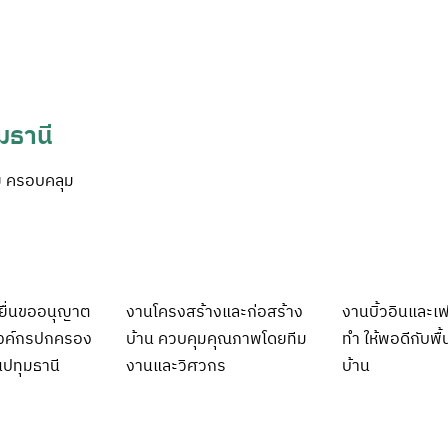
มธานี
ู่ ครอบคลุม
ยื่นขออนุญาต
งานโครงสร้างและก่อสร้าง
งานบิ้วอินและเฟอ
องค์กรปกครอง
บ้าน ควบคุมคุณภาพโดยทีม
ทำ ให้พอดีกับพื้
นปทุมธานี
งานและวิศวกร
บ้าน