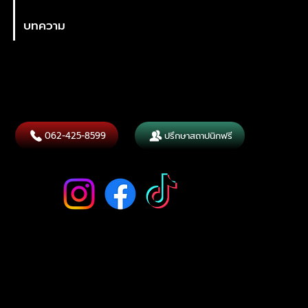
บทความ
ที่อยู่บริษัท
25Design Co., Ltd. บริษัทสร้างบ้านหรู
ออกแบบตกแต่งภายใน ครบวงจร
288/19 nirvana@work ลาดพร้าว-เกษตรนวมินทร์ ถนนประเสริฐมนูกิจ แขวงนวมินทร์. เขตบึงกุ่ม กรุงเทพมหานคร 10230
Contact
062-425-8599
ปรึกษาสถาปนิกฟรี
Follow