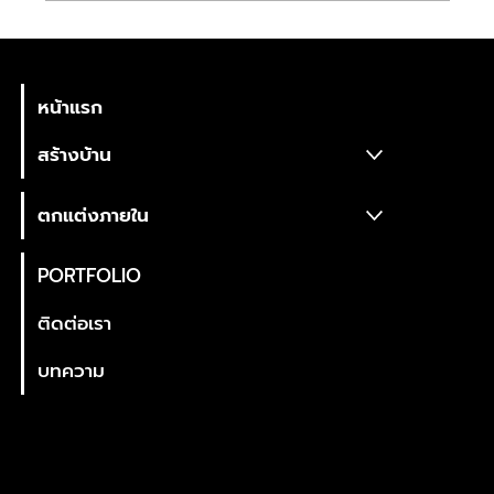
Walk-in Closet ออกแบบยังไงให้ลงตัว?
TWENTYFIVEDESIGN
CO., LTD.
ไอเดียและขนาดมาตรฐาน
หน้าแรก
สร้างบ้าน
ตกแต่งภายใน
PORTFOLIO
ติดต่อเรา
บทความ
ที่อยู่บริษัท
25Design Co., Ltd. บริษัทสร้างบ้านหรู
ออกแบบตกแต่งภายใน ครบวงจร
288/19 nirvana@work ลาดพร้าว-เกษตรนวมินทร์ ถนนประเสริฐมนูกิจ แขวงนวมินทร์. เขตบึงกุ่ม กรุงเทพมหานคร 10230